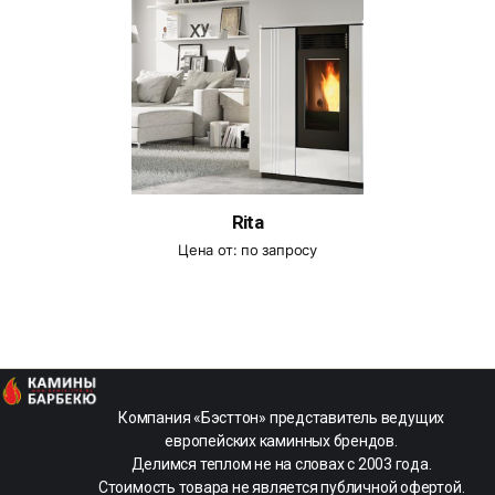
Rita
Цена от:
по запросу
kamin-
Компания «Бэсттон» представитель ведущих
life
европейских каминных брендов.
-
Делимся теплом не на словах с 2003 года.
Магазин
Стоимость товара не является публичной офертой.