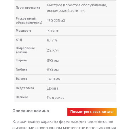
Быстрое и простое обслуживание,
Простая очистка
вынимаемый зольник.
Рискованный
130-225 м3
объем (мин-макс)
7,8 кВт
Мощность
83,7 %
КПД
Потребление
2,2 Кг/ч
топлива
590 мм
Ширина
590 мм
Глубина
1410 мм
Высота
Дрова
Вид топлива
Под заказ
Наличие
Описание камина
Посмотреть весь каталог
Классический характер форм находит свое высшее
выражение в признанном мастерстве использования