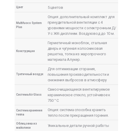
5 цветов
Цвет
Опция: дополнительный комплект для
принудительной вентиляции с 4
Multifuoco System
Plus
уровнями мощности с электронным Д/
У с ЖК-дисплеем. Воздуховод до 10 м.
Герметичный моноблок, стальная
дверь и чугунная колосниковая
Конструкция
решетка, топка из жаропрочного
материала Алукер.
Для оптимизации сгорания,
повышения производительности и
Третичный воздух
снижения выбросов в атмосферу
Самоочищающееся вентилируемое
керамическое стекло, устойчивое к
Система Air Glass
750 ° C
Опция: система способна хранить
Система хранения
тепла
тепло после прекращения горения.
Облицовка из
Уникальные детали ручной работы
майолики