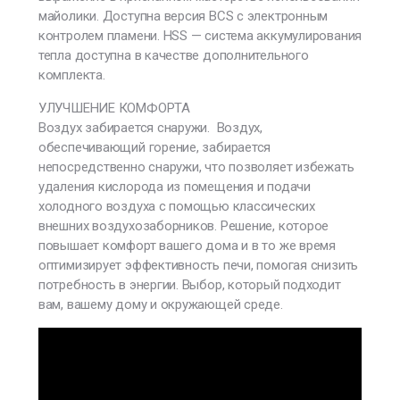
майолики. Доступна версия BCS с электронным
контролем пламени. HSS — система аккумулирования
тепла доступна в качестве дополнительного
комплекта.
УЛУЧШЕНИЕ КОМФОРТА
Воздух забирается снаружи. Воздух,
обеспечивающий горение, забирается
непосредственно снаружи, что позволяет избежать
удаления кислорода из помещения и подачи
холодного воздуха с помощью классических
внешних воздухозаборников. Решение, которое
повышает комфорт вашего дома и в то же время
оптимизирует эффективность печи, помогая снизить
потребность в энергии. Выбор, который подходит
вам, вашему дому и окружающей среде.