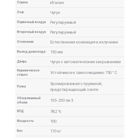
Италия
Страна
Чугун
Очаг
Регулируемый
Первичный воздух
Регулируемый
Вторичный воздух
Естественная конвекция и излучение
Отопление
150 мм
Выход дымохода
Чугун с автоматическим закрыванием
Дверь
Керамическое
Устойчивое к самоочищению 750 ° C
стекло
Хромированная с пружиной,
Ручка
предотвращающей ожоги
Обогреваемый
135- 230 см 3
объем
78,2 %
КПД
100
Мощность
170 кг
Вес