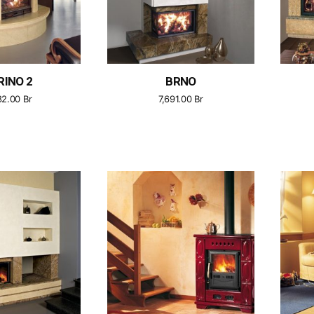
RINO 2
BRNO
82.00
Br
7,691.00
Br