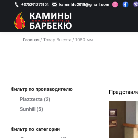
+375291276104
kaminlife2018@gmail.com
kamin-
life
Главная
/ Товар Высота / 1060 мм
-
Магазин
каминов
Фильтр по производителю
Представле
Piazzetta
(2)
Sunhill
(5)
Фильтр по категории