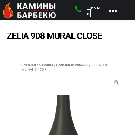
Звоно
к
kamin-
life
-
ZELIA 908 MURAL CLOSE
Магазин
каминов
Главная
/
Камины
/
Дровяные камины
/ ZELIA 908
MURAL CLOSE