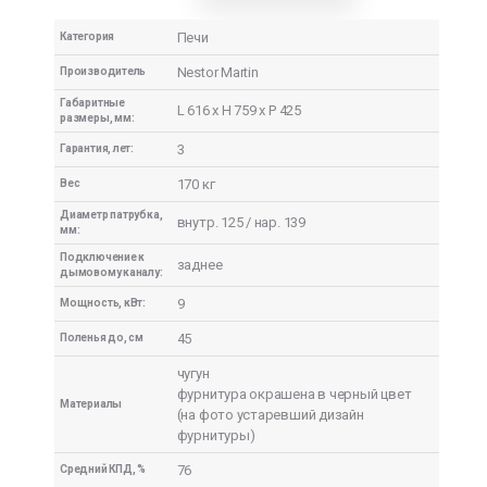
Печи
Категория
Nestor Martin
Производитель
Габаритные
L 616 x H 759 x P 425
размеры, мм:
3
Гарантия, лет:
170 кг
Вес
Диаметр патрубка,
внутр. 125 / нар. 139
мм:
Подключение к
заднее
дымовому каналу:
9
Мощность, кВт:
45
Поленья до, см
чугун
фурнитура окрашена в черный цвет
Материалы
(на фото устаревший дизайн
фурнитуры)
76
Средний КПД, %