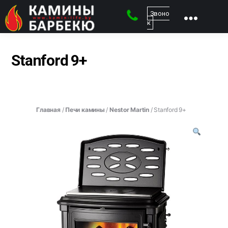
Звоно
к
kamin-
life
-
Stanford 9+
Магазин
каминов
Главная
/
Печи камины
/
Nestor Martin
/ Stanford 9+