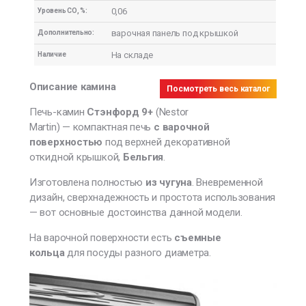
0,06
Уровень СО, %:
варочная панель под крышкой
Дополнительно:
На складе
Наличие
Описание камина
Посмотреть весь каталог
Печь-камин
Стэнфорд 9+
(Nestor
Martin) — компактная печь
с варочной
поверхностью
под верхней декоративной
откидной крышкой,
Бельгия
.
Изготовлена полностью
из чугуна
. Вневременной
дизайн, сверхнадежность и простота использования
— вот основные достоинства данной модели.
На варочной поверхности есть
съемные
кольца
для посуды разного диаметра.