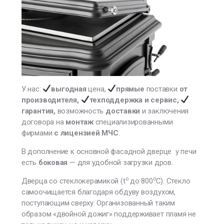
У нас:
выгодная
цена,
прямые
поставки
от
производителя,
техподдержка и сервис,
гарантия,
возможность
доставки
и заключения
договора на
монтаж
специализированными
фирмами
с лицензией МЧС
.
В дополнение к основной фасадной дверце у печи
есть
боковая
— для удобной загрузки дров.
о
о
Дверца со стеклокерамикой (t
до 800
С). Стекло
самоочищается благодаря обдуву воздухом,
поступающим сверху. Организованный таким
образом «двойной дожиг» поддерживает пламя не