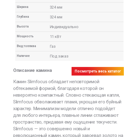
324 мм
Ширина
324 мм
Глубина
Индивидуально
Высота
11 кВт
Мощность
Газ
Вид топлива
Под заказ
Наличие
Описание камина
Посмотреть весь каталог
Камин Slimfocus обладает неповторимой
обтекаемой формой, благодаря которой он
невероятно компактный. Словно стекающая капля,
Slimfocus обволакивает пламя, укрощая его буйный
характер. Минимализм модели отлично подойдет
для любого интерьера, плавные линии сглаживают
пространство, придавая ему ощущение текучести.
Slimfocus — это совершенно новый и
революционный камин, который завоевал золото на