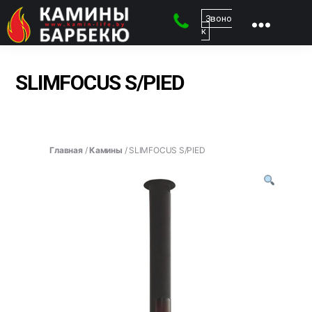
Звоно
к
kamin-
life
-
SLIMFOCUS S/PIED
Магазин
каминов
Главная
/
Камины
/ SLIMFOCUS S/PIED