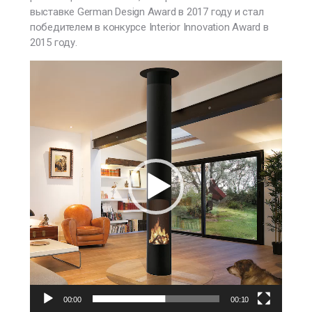
выставке German Design Award в 2017 году и стал
победителем в конкурсе Interior Innovation Award в
2015 году.
В
и
д
е
о
п
л
е
е
р
00:00
00:10