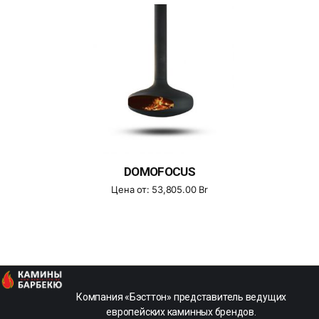
DOMOFOCUS
Цена от:
53,805.00
Br
kamin-
Компания «Бэсттон» представитель ведущих
life
европейских каминных брендов.