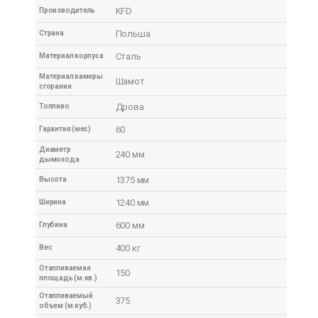
KFD
Производитель
Польша
Страна
Сталь
Материал корпуса
Материал камеры
Шамот
сгорания
Дрова
Топливо
60
Гарантия (мес)
Диаметр
240 мм
дымохода
1375 мм
Высота
1240 мм
Ширина
600 мм
Глубина
400 кг
Вес
Отапливаемая
150
площадь (м.кв.)
Отапливаемый
375
объем (м.куб.)