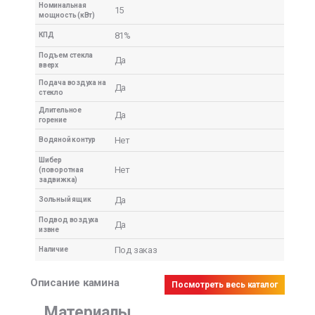
Номинальная
15
мощность (кВт)
81%
КПД
Подъем стекла
Да
вверх
Подача воздуха на
Да
стекло
Длительное
Да
горение
Нет
Водяной контур
Шибер
Нет
(поворотная
задвижка)
Да
Зольный ящик
Подвод воздуха
Да
извне
Под заказ
Наличие
Описание камина
Посмотреть весь каталог
Материалы