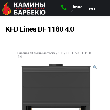
Звоно
к
kamin-
life
-
KFD Linea DF 1180 4.0
Магазин
каминов
Главная
/
Каминные топки
/
KFD
/ KFD Linea DF 1180
4.0