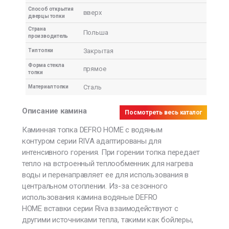
Способ открытия
вверх
дверцы топки
Страна
Польша
производитель
Закрытая
Тип топки
Форма стекла
прямое
топки
Сталь
Материал топки
Описание камина
Посмотреть весь каталог
Каминная топка
DEFRO HOME с водяным
контуром
серии RIVA адаптированы для
интенсивного горения. При горении топка передает
тепло на встроенный теплообменник для нагрева
воды и перенаправляет ее для использования в
центральном отоплении. Из-за сезонного
использования камина
водяные DEFRO
HOME
вставки серии Riva взаимодействуют с
другими источниками тепла, такими как бойлеры,