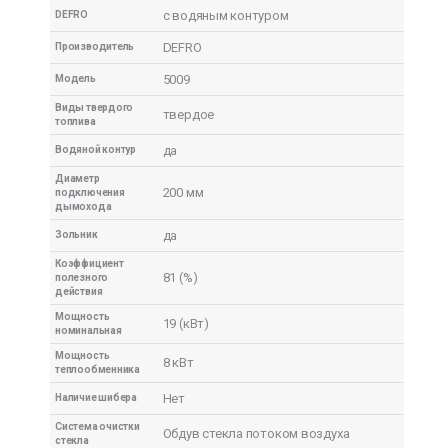
с водяным контуром
DEFRO
DEFRO
Производитель
5009
Модель
Виды твердого
твердое
топлива
да
Водяной контур
Диаметр
200 мм
подключения
дымохода
да
Зольник
Коэффициент
81 (%)
полезного
действия
Мощность
19 (кВт)
номинальная
Мощность
8 кВт
теплообменника
Нет
Наличие шибера
Система очистки
Обдув стекла потоком воздуха
стекла