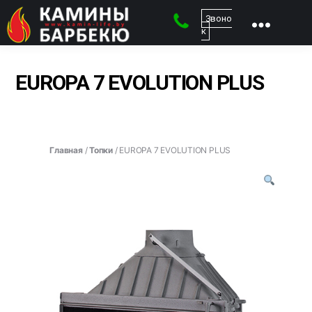
Звоно
к
kamin-
life
-
EUROPA 7 EVOLUTION PLUS
Магазин
каминов
Главная
/
Топки
/ EUROPA 7 EVOLUTION PLUS