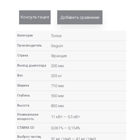
Консультация
Добавить сравнение
Топки
Категория
Seguin
Производитель
Франция
Страна
200 мм
Выход дымохода
205 кг
Вес
710 мм
Ширина
550 мм
Глубина
830 мм
Высота
Номинальная
11 кВт — 5,5 кВт
мощность
0,061% — 0,154%
СТАВКА CO
Выброс частиц
32 мг / Нм3 — 41 мг / Нм3