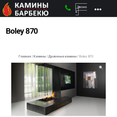
Звоно
к
kamin-
life
-
Boley 870
Магазин
каминов
Главная
/
Камины
/
Дровяные камины
/ Boley 870