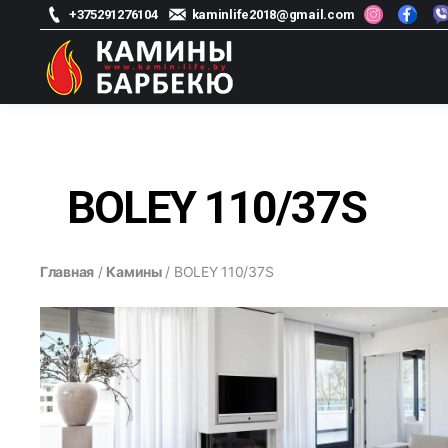
+375291276104
kaminlife2018@gmail.com
kamin-
life
-
Магазин
BOLEY 110/37S
каминов
Главная
/
Камины
/ BOLEY 110/37S