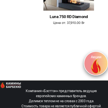
Luna 750 RD Diamond
Цена от:
37,910.00
Br
kamin-
Компания «Бэсттон» представитель ведущих
life
европейских каминных брендов.
-
Делимся теплом не на словах с 2003 года.
Магазин
Стоимость товара не является публичной офертой.