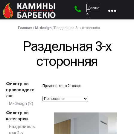
Звоно
к
kamin-
life
Главная
/
M-design
/ Раздельная 3-х сторонняя
-
Магазин
Раздельная 3-х
каминов
сторонняя
Фильтр по
Представлено 2 товара
производите
лю
M-design
(2)
Фильтр по
категории
Разделитель
ная 3-х