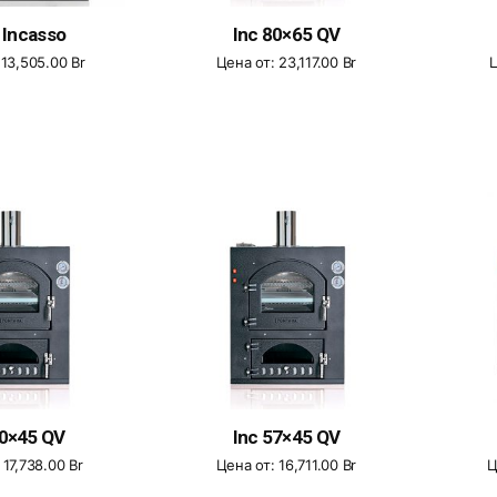
 Incasso
Inc 80×65 QV
:
13,505.00
Br
Цена от:
23,117.00
Br
Ц
80×45 QV
Inc 57×45 QV
:
17,738.00
Br
Цена от:
16,711.00
Br
Ц