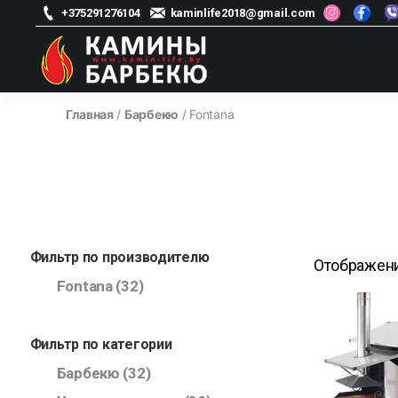
+375291276104
kaminlife2018@gmail.com
kamin-
life
Главная
/
Барбекю
/ Fontana
-
Магазин
каминов
Фильтр по производителю
Отображени
Fontana
(32)
Фильтр по категории
Барбекю
(32)