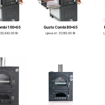
ombi 100×65
Gusto Combi 80×65
33,643.00
Br
Цена от:
31,185.00
Br