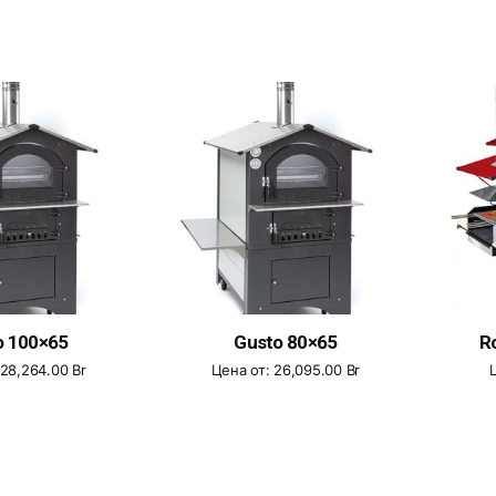
o 100×65
Gusto 80×65
R
28,264.00
Br
Цена от:
26,095.00
Br