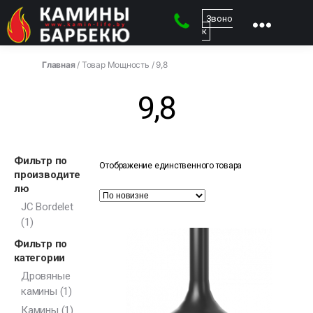
Звоно
к
kamin-
life
Главная
/ Товар Мощность / 9,8
-
Магазин
9,8
каминов
Фильтр по
Отображение единственного товара
производите
лю
JC Bordelet
(1)
Фильтр по
категории
Дровяные
камины
(1)
Камины
(1)