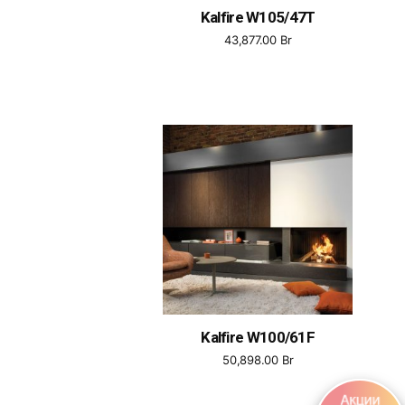
Kalfire W105/47T
43,877.00
Br
Kalfire W100/61F
50,898.00
Br