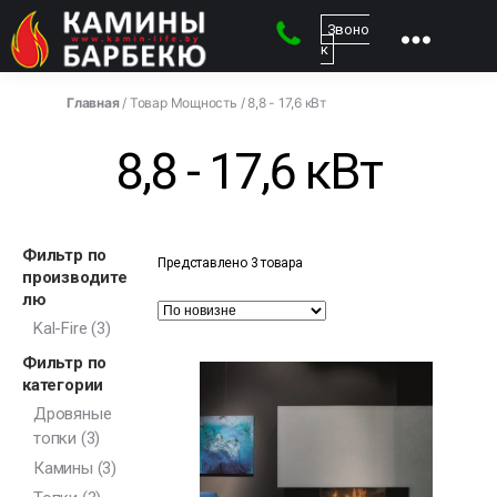
Звоно
к
kamin-
life
Главная
/ Товар Мощность / 8,8 - 17,6 кВт
-
Магазин
8,8 - 17,6 кВт
каминов
Фильтр по
Представлено 3 товара
производите
лю
Kal-Fire
(3)
Фильтр по
категории
Дровяные
топки
(3)
Камины
(3)