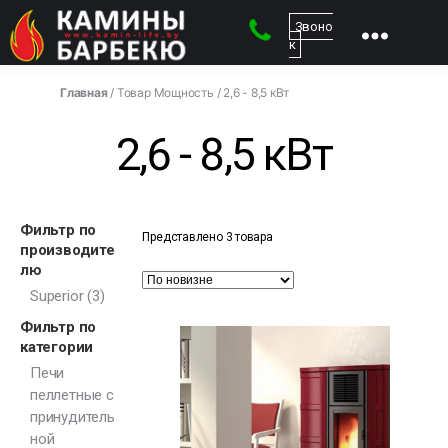
Звоно
к
kamin-
life
Главная
/ Товар Мощность / 2,6 - 8,5 кВт
-
Магазин
2,6 - 8,5 кВт
каминов
Фильтр по
Представлено 3 товара
производите
лю
Superior
(3)
Фильтр по
категории
Печи
пеллетные с
принудитель
ной