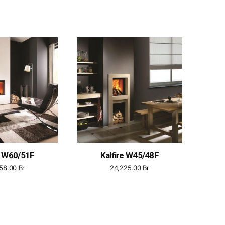
e W60/51F
Kalfire W45/48F
458.00
Br
24,225.00
Br