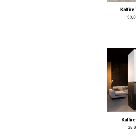
Kalfir
50,
Kalfir
38,