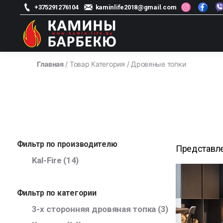
+375291276104
kaminlife2018@gmail.com
kamin-
life
Главная
/ Товар Категория / Дровяные топки
-
Магазин
каминов
Фильтр по производителю
Представле
Kal-Fire
(14)
Фильтр по категории
3-х сторонняя дровяная топка
(3)