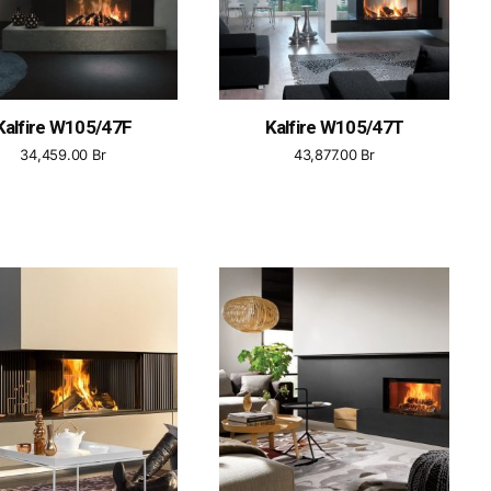
Kalfire W105/47F
Kalfire W105/47T
34,459.00
Br
43,877.00
Br