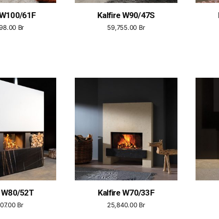
e W100/61F
Kalfire W90/47S
898.00
Br
59,755.00
Br
e W80/52T
Kalfire W70/33F
607.00
Br
25,840.00
Br