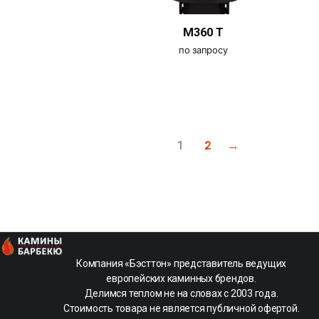
M360 T
по запросу
1
2
→
kamin-
Компания «Бэсттон» представитель ведущих
life
европейских каминных брендов.
-
Делимся теплом не на словах с 2003 года.
Магазин
Стоимость товара не является публичной офертой.