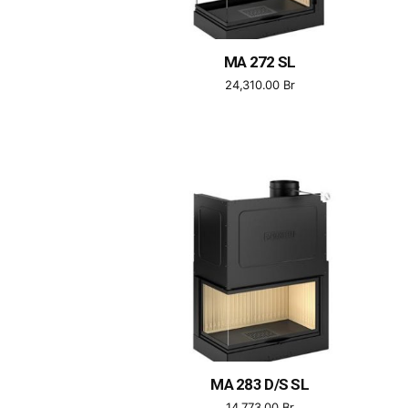
MA 272 SL
24,310.00
Br
MA 283 D/S SL
14,773.00
Br