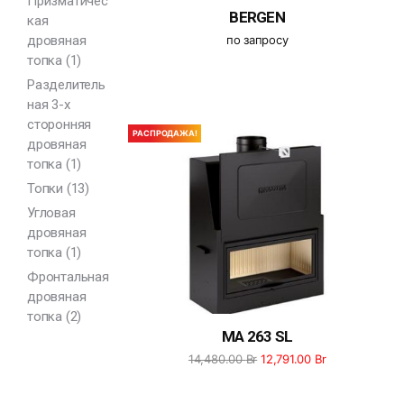
Призматичес
BERGEN
кая
по запросу
дровяная
топка
(1)
Разделитель
ная 3-х
сторонняя
РАСПРОДАЖА!
дровяная
топка
(1)
Топки
(13)
Угловая
дровяная
топка
(1)
Фронтальная
дровяная
топка
(2)
MA 263 SL
14,480.00
Br
12,791.00
Br