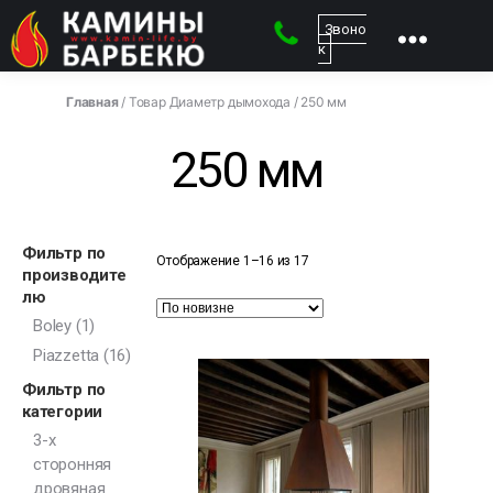
Звоно
к
kamin-
life
Главная
/ Товар Диаметр дымохода / 250 мм
-
Магазин
250 мм
каминов
Фильтр по
Отображение 1–16 из 17
производите
лю
Boley
(1)
Piazzetta
(16)
Фильтр по
категории
3-х
сторонняя
дровяная