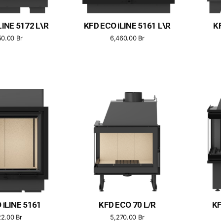
LINE 5172 L\R
KFD ECO iLINE 5161 L\R
K
50.00
Br
6,460.00
Br
 iLINE 5161
KFD ECO 70 L/R
KF
22.00
Br
5,270.00
Br