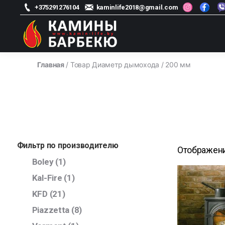
+375291276104
kaminlife2018@gmail.com
kamin-
life
Главная
/ Товар Диаметр дымохода / 200 мм
-
Магазин
каминов
Фильтр по производителю
Отображени
Boley
(1)
Kal-Fire
(1)
KFD
(21)
Piazzetta
(8)