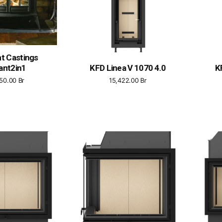
t Castings
ant2in1
KFD Linea V 1070 4.0
K
950.00
Br
15,422.00
Br