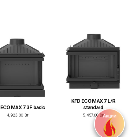
KFD ECO MAX 7 L/R
 ECO MAX 7 3F basic
standard
4,923.00
Br
5,457.00
Br