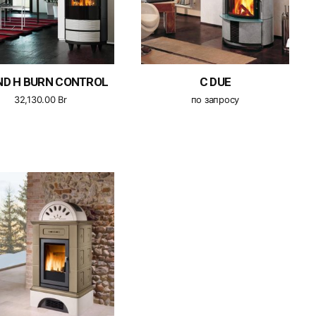
D H BURN CONTROL
C DUE
32,130.00
Br
по запросу