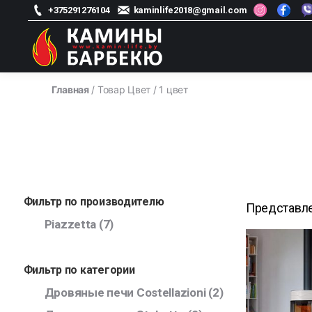
+375291276104
kaminlife2018@gmail.com
kamin-
life
Главная
/ Товар Цвет / 1 цвет
-
Магазин
каминов
Фильтр по производителю
Представле
Piazzetta
(7)
Фильтр по категории
Дровяные печи Costellazioni
(2)